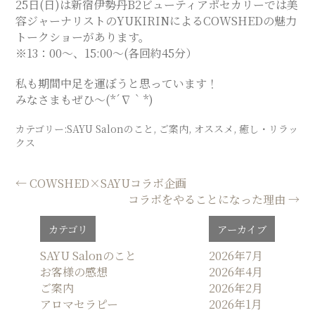
25日(日)は新宿伊勢丹B2ビューティアポセカリーでは美
容ジャーナリストのYUKIRINによるCOWSHEDの魅力
トークショーがあります。
※13：00～、15:00～(各回約45分）
私も期間中足を運ぼうと思っています！
みなさまもぜひ〜(*´∇｀*)
カテゴリー:
SAYU Salonのこと
,
ご案内
,
オススメ
,
癒し・リラッ
クス
投
←
COWSHED×SAYUコラボ企画
コラボをやることになった理由
→
稿
ナ
カテゴリ
アーカイブ
ビ
ゲ
SAYU Salonのこと
2026年7月
お客様の感想
2026年4月
ー
ご案内
2026年2月
シ
アロマセラピー
2026年1月
ョ