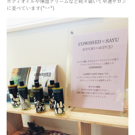
ボディオイルや保湿クリームなど続々届いて早速サロン
ス
に並べています(*^^*)
テ
サ
ロ
ン
｜
SAYU
CHIGASAKI