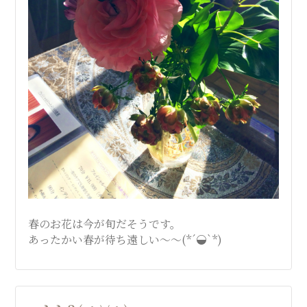
春のお花は今が旬だそうです。
あったかい春が待ち遠しい〜〜(*´◒`*)