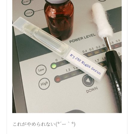
ス
テ
サ
ロ
ン
｜
SAYU
これがやめられない(*´ー｀*)
CHIGASAKI