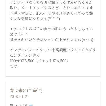
インディバだけでも肌は潤うしくすみやむくみが
SALON
取れ、リフトアップするけど、それに加えてイオ
ン導入すると、肌のハリやキメがさらに整って艶
やかな美肌になります(*´꒳`*)
モチモチぷるぷるの自分の肌にうっとりしちゃい
ますよ^_^
肌がきれいだとテンションが上がりますね(o^^o)
インディバフェイシャル
高濃度ビタミンC &プラ
センタイオン導入
100分 ¥18,500（チケット¥16,500）
です。
春よ来い(*´◒`*)
2018-01-27
寒いですね