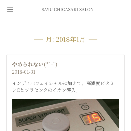
イ
ン
デ
月:
2018年1月
ィ
やめられない(*´-`)
バ
2018-01-31
インディバフェイシャルに加えて、高濃度ビタミ
専
ンCとプラセンタのイオン導入。
門
エ