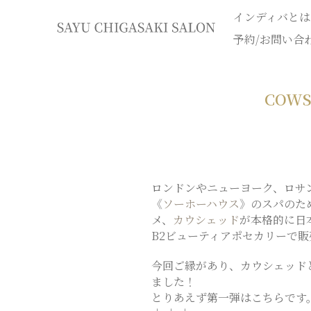
インディバとは
イ
予約/お問い合
ン
COW
デ
ィ
バ
ロンドンやニューヨーク、ロサ
《
ソーホーハウス
》のスパのた
専
メ、
カウシェッド
が本格的に日
B2ビューティアポセカリーで
門
今回ご縁があり、カウシェッドと
ました！
エ
とりあえず第一弾はこちらです