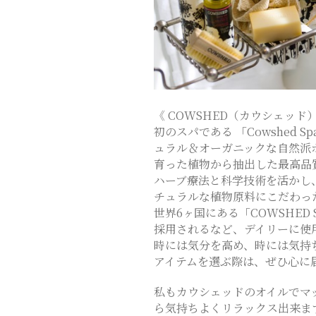
CHIGASAKI
SALON
《 COWSHED（カウシェッ
初のスパである 「Cowshed Spa
ュラル＆オーガニックな自然派
育った植物から抽出した最高品
ハーブ療法と科学技術を活かし
チュラルな植物原料にこだわっ
世界6ヶ国にある「COWSHE
採用されるなど、デイリーに使
時には気分を高め、時には気持
アイテムを選ぶ際は、ぜひ心に
私もカウシェッドのオイルでマ
ら気持ちよくリラックス出来ま