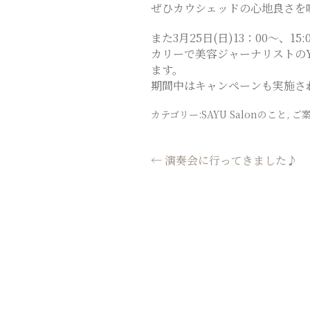
ぜひカウシェッドの心地良さを味
また3月25日(日)13：00～、
カリーで美容ジャーナリストのY
ます。
期間中はキャンペーンも実施さ
カテゴリー:
SAYU Salonのこと
,
ご
投
←
演奏会に行ってきました♪
稿
ナ
ビ
ゲ
ー
シ
ョ
ン