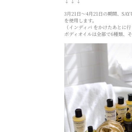
↓ ↓ ↓
ス
3月21日〜4月21日の期間、SA
を使用します。
テ
（インディバ をかけたあとに
ボディオイルは全部で6種類、
サ
ロ
ン
｜
SAYU