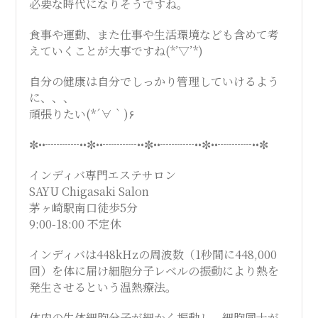
必要な時代になりそうですね。
食事や運動、また仕事や生活環境なども含めて考
えていくことが大事ですね(*’▽’*)
自分の健康は自分でしっかり管理していけるよう
に、、、
頑張りたい(*´∀｀)۶
✼••┈┈┈••✼••┈┈┈••✼••┈┈┈••✼••┈┈┈••✼
インディバ専門エステサロン
SAYU Chigasaki Salon
茅ヶ崎駅南口徒歩5分
9:00-18:00 不定休
インディバは448kHzの周波数（1秒間に448,000
回）を体に届け細胞分子レベルの振動により熱を
発生させるという温熱療法。
体内の生体細胞分子が細かく振動し、細胞同士が