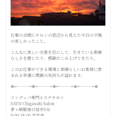
ス
テ
仕事の合間にサロンの窓辺から見えた今日の夕陽
サ
の美しかったこと。
ロ
こんなに美しい光景を目にして、生きている素晴
らしさを感じたり、感謝がこみ上げてきたり。
ン
このお仕事ができる環境と素晴らしいお客様に恵
まれる幸運に感謝の気持ちが溢れます。
｜
✼••┈┈┈••✼••┈┈┈••✼••┈┈┈••✼••┈┈┈••✼
SAYU
インディバ専門エステサロン
SAYU Chigasaki Salon
CHIGASAKI
茅ヶ崎駅南口徒歩5分
9:00-18:00 不定休