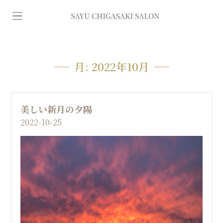
イ
ン
デ
月:
2022年10月
ィ
美しい新月の夕陽
バ
2022-10-25
専
門
エ