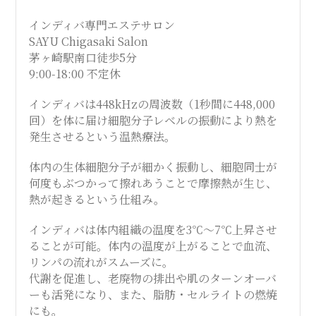
インディバ専門エステサロン
SAYU Chigasaki Salon
茅ヶ崎駅南口徒歩5分
9:00-18:00 不定休
インディバは448kHzの周波数（1秒間に448,000
回）を体に届け細胞分子レベルの振動により熱を
発生させるという温熱療法。
体内の生体細胞分子が細かく振動し、細胞同士が
何度もぶつかって擦れあうことで摩擦熱が生じ、
熱が起きるという仕組み。
インディバは体内組織の温度を3℃～7℃上昇させ
ることが可能。体内の温度が上がることで血流、
リンパの流れがスムーズに。
代謝を促進し、老廃物の排出や肌のターンオーバ
ーも活発になり、また、脂肪・セルライトの燃焼
にも。