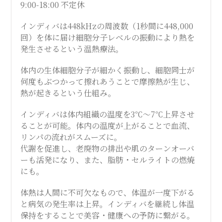
9:00-18:00 不定休
インディバは448kHzの周波数（1秒間に448,000
回）を体に届け細胞分子レベルの振動により熱を
発生させるという温熱療法。
体内の生体細胞分子が細かく振動し、細胞同士が
何度もぶつかって擦れあうことで摩擦熱が生じ、
熱が起きるという仕組み。
インディバは体内組織の温度を3℃～7℃上昇させ
ることが可能。体内の温度が上がることで血流、
リンパの流れがスムーズに。
代謝を促進し、老廃物の排出や肌のターンオーバ
ーも活発になり、また、脂肪・セルライトの燃焼
にも。
体熱は人間に不可欠なもので、体温が一度下がる
と病気の発生率は上昇。インディバを継続し体温
保持をすることで美容・健康への予防に繋がる。