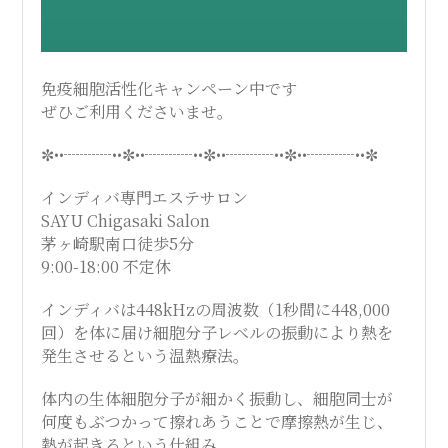
免疫細胞活性化キャンペーン中です
ぜひご利用くださいませ。
✼••┈┈┈••✼••┈┈┈••✼••┈┈┈••✼••┈┈┈••✼
インディバ専門エステサロン
SAYU Chigasaki Salon
茅ヶ崎駅南口徒歩5分
9:00-18:00 不定休
インディバは448kHzの周波数（1秒間に448,000
回）を体に届け細胞分子レベルの振動により熱を
発生させるという温熱療法。
体内の生体細胞分子が細かく振動し、細胞同士が
何度もぶつかって擦れあうことで摩擦熱が生じ、
熱が起きるという仕組み。