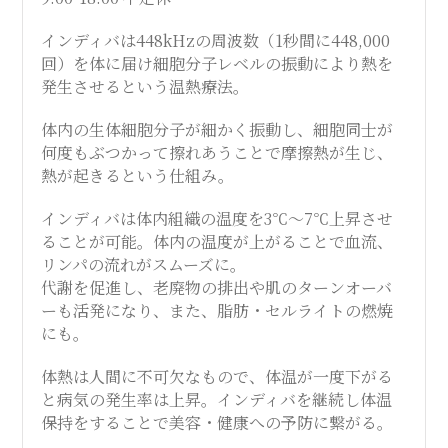
SALON
インディバは448kHzの周波数（1秒間に448,000
回）を体に届け細胞分子レベルの振動により熱を
発生させるという温熱療法。
体内の生体細胞分子が細かく振動し、細胞同士が
何度もぶつかって擦れあうことで摩擦熱が生じ、
熱が起きるという仕組み。
インディバは体内組織の温度を3℃～7℃上昇させ
ることが可能。体内の温度が上がることで血流、
リンパの流れがスムーズに。
代謝を促進し、老廃物の排出や肌のターンオーバ
ーも活発になり、また、脂肪・セルライトの燃焼
にも。
体熱は人間に不可欠なもので、体温が一度下がる
と病気の発生率は上昇。インディバを継続し体温
保持をすることで美容・健康への予防に繋がる。