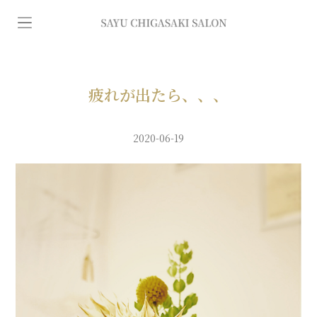
イ
ン
デ
疲れが出たら、、、
ィ
2020-06-19
バ
専
門
エ