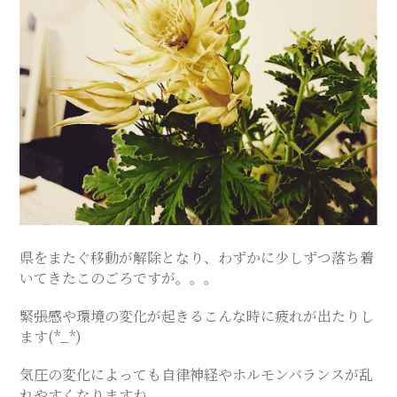
ス
テ
サ
ロ
ン
県をまたぐ移動が解除となり、わずかに少しずつ落ち着
｜
いてきたこのごろですが。。。
緊張感や環境の変化が起きるこんな時に疲れが出たりし
SAYU
ます(*_*)
CHIGASAKI
気圧の変化によっても自律神経やホルモンバランスが乱
れやすくなりますね。