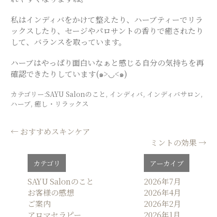
SALON
私はインディバをかけて整えたり、ハーブティーでリラ
ックスしたり、セージやパロサントの香りで癒されたり
して、バランスを取っています。
ハーブはやっぱり面白いなぁと感じる自分の気持ちを再
確認できたりしています(๑>◡<๑)
カテゴリー:
SAYU Salonのこと
,
インディバ
,
インディバサロン
,
ハーブ
,
癒し・リラックス
投
←
おすすめスキンケア
ミントの効果
→
稿
ナ
カテゴリ
アーカイブ
ビ
ゲ
SAYU Salonのこと
2026年7月
お客様の感想
2026年4月
ー
ご案内
2026年2月
シ
アロマセラピー
2026年1月