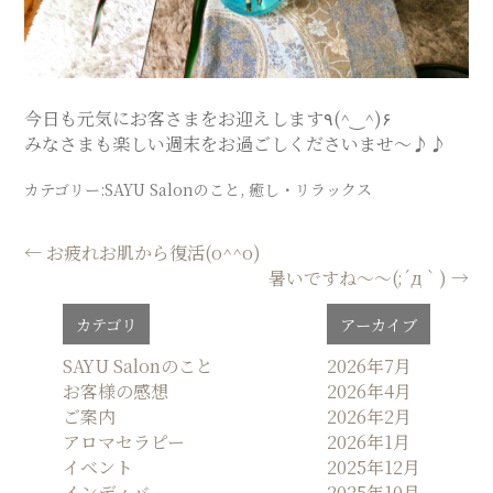
SALON
今日も元気にお客さまをお迎えします٩(^‿^)۶
みなさまも楽しい週末をお過ごしくださいませ〜♪♪
カテゴリー:
SAYU Salonのこと
,
癒し・リラックス
投
←
お疲れお肌から復活(o^^o)
暑いですね〜〜(;´д｀)
→
稿
ナ
カテゴリ
アーカイブ
ビ
ゲ
SAYU Salonのこと
2026年7月
お客様の感想
2026年4月
ー
ご案内
2026年2月
シ
アロマセラピー
2026年1月
ョ
イベント
2025年12月
ン
インディバ
2025年10月