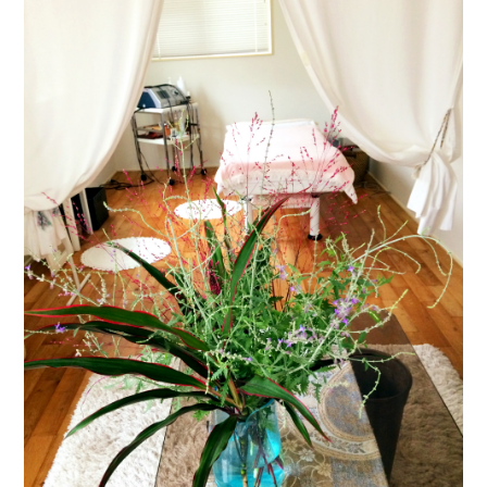
ス
テ
サ
ロ
ン
｜
SAYU
CHIGASAKI