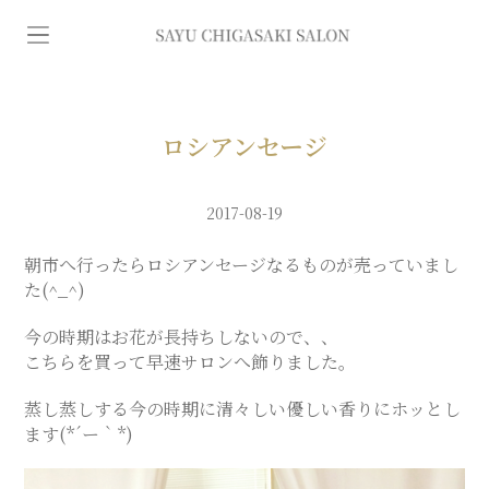
イ
ン
デ
ロシアンセージ
ィ
2017-08-19
バ
朝市へ行ったらロシアンセージなるものが売っていまし
た(^_^)
専
今の時期はお花が長持ちしないので、、
こちらを買って早速サロンへ飾りました。
門
蒸し蒸しする今の時期に清々しい優しい香りにホッとし
ます(*´ー｀*)
エ