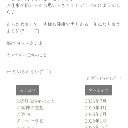
お仕事が終わったら思いっきりインディバかけようかし
ス
ら♪
テ
あらためまして、皆様も健康で実りある一年になります
ように(*´ー｀*)
サ
福は内〜〜♪♪♪
ロ
カテゴリー:
日常のこと
投
←
やめられない(*´-`)
ン
立春＼(^o^)／
→
稿
ナ
｜
カテゴリ
アーカイブ
ビ
ゲ
SAYU Salonのこと
2026年7月
SAYU
お客様の感想
2026年4月
ー
ご案内
2026年2月
シ
CHIGASAKI
アロマセラピー
2026年1月
ョ
イベント
2025年12月