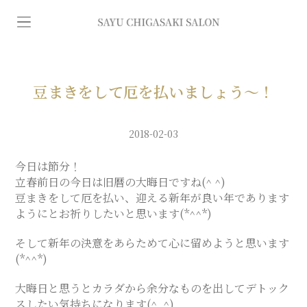
イ
ン
デ
豆まきをして厄を払いましょう〜！
ィ
2018-02-03
バ
今日は節分！
立春前日の今日は旧暦の大晦日ですね(^ ^)
豆まきをして厄を払い、迎える新年が良い年であります
専
ようにとお祈りしたいと思います(*^^*)
そして新年の決意をあらためて心に留めようと思います
門
(*^^*)
エ
大晦日と思うとカラダから余分なものを出してデトック
スしたい気持ちになります(^_^)