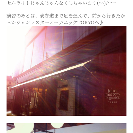
セルライトじゃんじゃんなくしちゃいます(^^)/~~~
ス
講習のあとは、表参道まで足を運んで、前から行きたか
ったジョンマスターオーガニックTOKYOへ♪
テ
サ
ロ
ン
｜
SAYU
CHIGASAKI