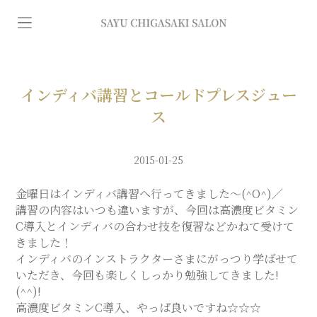
イ
ン
デ
インディバ講習とコールドプレスジュー
ス
ィ
2015-01-25
バ
金曜日はインディバ講習へ行ってきました～(^O^)／
講習の内容はいつも違いますが、今回は高濃度ビタミン
専
C導入とインディバの合わせ技を復習などかねて受けて
きました！
門
インディバのインストラクターさまにがっつり学ばせて
いただき、今回も楽しくしっかり勉強してきました!
(^^)!
エ
高濃度ビタミンC導入、やっぱ良いですね☆☆☆