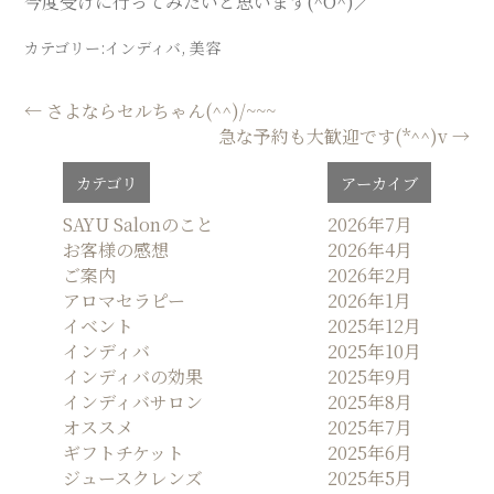
今度受けに行ってみたいと思います(^O^)／
カテゴリー:
インディバ
,
美容
投
←
さよならセルちゃん(^^)/~~~
急な予約も大歓迎です(*^^)v
→
稿
ナ
カテゴリ
アーカイブ
ビ
ゲ
SAYU Salonのこと
2026年7月
お客様の感想
2026年4月
ー
ご案内
2026年2月
シ
アロマセラピー
2026年1月
ョ
イベント
2025年12月
ン
インディバ
2025年10月
インディバの効果
2025年9月
インディバサロン
2025年8月
オススメ
2025年7月
ギフトチケット
2025年6月
ジュースクレンズ
2025年5月