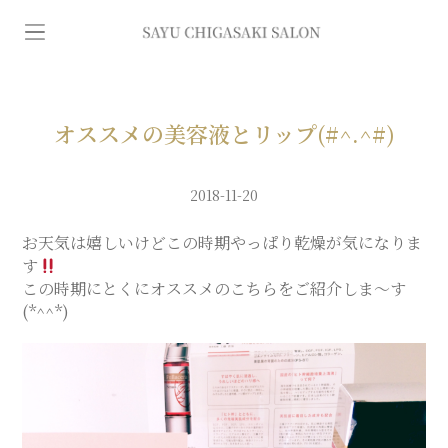
イ
ン
デ
オススメの美容液とリップ(#^.^#)
ィ
2018-11-20
バ
お天気は嬉しいけどこの時期やっぱり乾燥が気になりま
す
この時期にとくにオススメのこちらをご紹介しま〜す
専
(*^^*)
門
エ