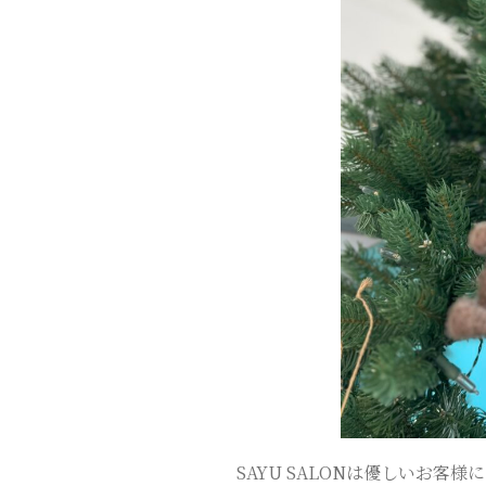
ス
テ
サ
ロ
ン
｜
SAYU
SAYU SALONは優しいお客