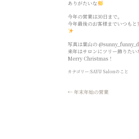
CHIGASAKI
ありがたいな
SALON
今年の営業は30日まで。
今年最後のお客様までいつもと
写真は葉山の @sunny_funn
来年はサロンにツリー飾りたい
Merry Christmas！
カテゴリー:
SAYU Salonのこと
投
←
年末年始の営業
稿
ナ
ビ
ゲ
ー