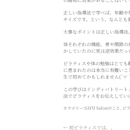
の緩和に効果があることはいく
ス
正しい指導法で学べば、年齢や
サイズです。という、なんとも
テ
大事なポイントは正しい指導法
サ
体それぞれの機能、骨や関節の
かしていたのに実は逆効果だっ
ロ
ピラティスや体の勉強はとても
に恵まれたのは本当に有難いこ
ン
生で初めてかもしれません(´∀
この学びはインディバトリート
｜
法でピラティスをお伝えしてい
カテゴリー:
SAYU Salonのこと
,
ピ
SAYU
投
←
初ピラティスでは、、