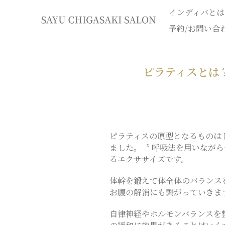
インディバとは
イ
予約/お問い合
ン
ピラティスとは
デ
ィ
バ
ピラティスの原型となるものは
ました。〝 呼吸法を用いながら
専
るエクササイズです。
体幹を鍛えて体全体のバランス
門
お腹の解消にも繋がっていきま
エ
自律神経やホルモンバランスを