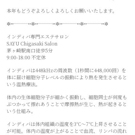
ス
本年もどうぞよろしくよろしくお願いいたします。
✼••┈┈┈••✼••┈┈┈••✼••┈┈┈••✼••┈┈┈••✼
テ
インディバ専門エステサロン
サ
SAYU Chigasaki Salon
茅ヶ崎駅南口徒歩5分
9:00-18:00 不定休
ロ
インディバは448kHzの周波数（1秒間に448,000回）を
ン
体に届け細胞分子レベルの振動により熱を発生させると
いう温熱療法。
｜
体内の生体細胞分子が細かく振動し、細胞同士が何度も
ぶつかって擦れあうことで摩擦熱が生じ、熱が起きると
SAYU
いう仕組み。
インディバは体内組織の温度を3℃～7℃上昇させること
CHIGASAKI
が可能。体内の温度が上がることで血流、リンパの流れ