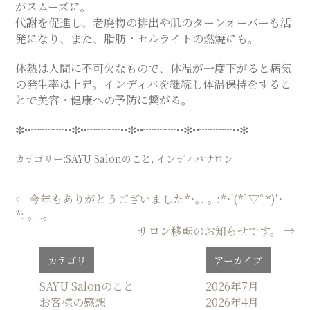
がスムーズに。
SALON
代謝を促進し、老廃物の排出や肌のターンオーバーも活
発になり、また、脂肪・セルライトの燃焼にも。
体熱は人間に不可欠なもので、体温が一度下がると病気
の発生率は上昇。インディバを継続し体温保持をするこ
とで美容・健康への予防に繋がる。
✼••┈┈┈••✼••┈┈┈••✼••┈┈┈••✼••┈┈┈••✼
カテゴリー:
SAYU Salonのこと
,
インディバサロン
投
←
今年もありがとうございました*･｡..｡.:*･'(*ﾟ▽ﾟ*)'･
*:.｡. .｡
稿
サロン移転のお知らせです。
→
ナ
ビ
カテゴリ
アーカイブ
ゲ
SAYU Salonのこと
2026年7月
ー
お客様の感想
2026年4月
シ