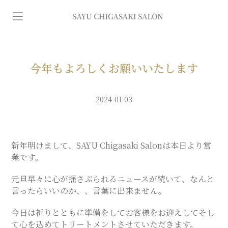
イ
ン
デ
今年もよろしくお願いいたします
ィ
2024-01-03
バ
新年明けまして、SAYU Chigasaki Salonは本日より営
専
業です。
元旦早々に心が揺さぶられるニュースが続いて、なんと
門
言ったらいいのか、、言葉に出来ません。
エ
今日は祈りとともに準備をしてお客様をお迎えしてそし
て心を込めてトリートメントさせていただきます。