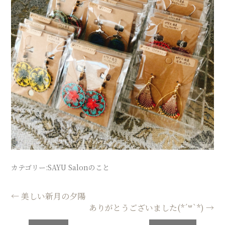
カテゴリー:
SAYU Salonのこと
投
←
美しい新月の夕陽
ありがとうございました(*´꒳`*)
→
稿
ナ