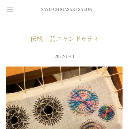
イ
ン
デ
伝統工芸ニャンドゥティ
ィ
2022-11-01
バ
専
門
エ