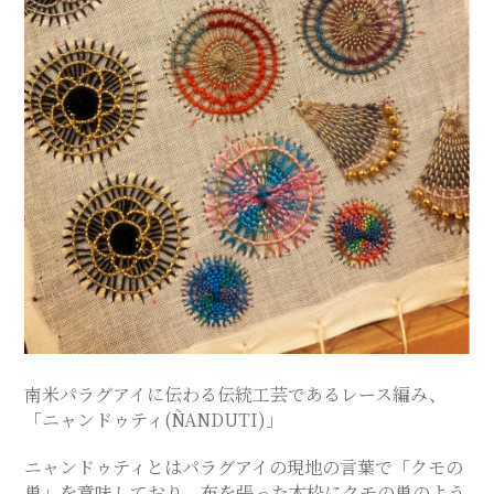
ス
テ
サ
ロ
ン
｜
南米パラグアイに伝わる伝統工芸であるレース編み、
SAYU
「ニャンドゥティ(ÑANDUTI)」
CHIGASAKI
ニャンドゥティとはパラグアイの現地の言葉で「クモの
巣」を意味しており、布を張った木枠にクモの巣のよう