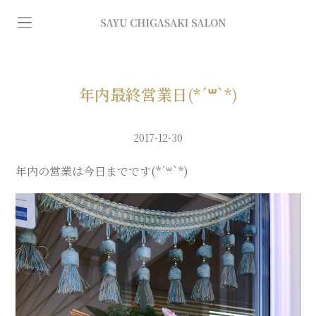
イ
ン
デ
年内最終営業日(*´꒳`*)
ィ
2017-12-30
バ
年内の営業は今日までです(*´꒳`*)
専
門
エ