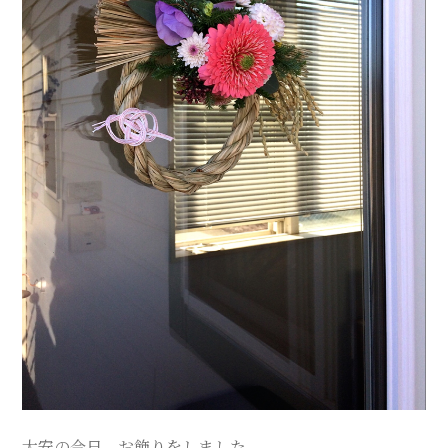
ス
テ
サ
ロ
ン
｜
SAYU
CHIGASAKI
大安の今日、お飾りをしました。