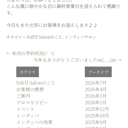
こんな風に穏やかな日に最終営業日を迎えられて感謝で
SALON
す。
今日もまた元気にお客様をお迎えします♪♪
カテゴリー:
SAYU Salonのこと
,
インディバサロン
投
←
年内の予約状況(^ ^)
今年もありがとうございましたm(_ _)m
→
稿
ナ
カテゴリ
アーカイブ
ビ
ゲ
SAYU Salonのこと
2026年7月
お客様の感想
2026年4月
ー
ご案内
2026年2月
シ
アロマセラピー
2026年1月
ョ
イベント
2025年12月
ン
インディバ
2025年10月
インディバの効果
2025年9月