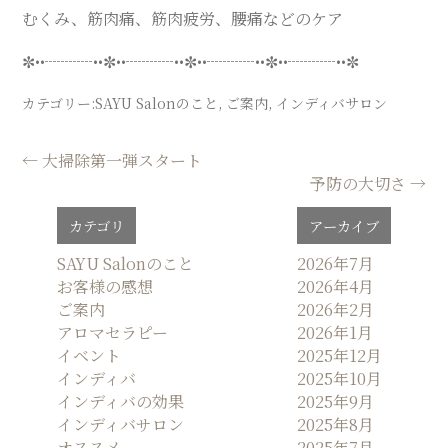
むくみ、筋肉痛、筋肉疲労、腰痛などのケア
✼••┈┈┈••✼••┈┈┈••✼••┈┈┈••✼••┈┈┈••✼
カテゴリー:
SAYU Salonのこと
,
ご案内
,
インディバサロン
投
←
大掃除第一弾スタート
予防の大切さ
→
稿
ナ
カテゴリ
アーカイブ
ビ
ゲ
SAYU Salonのこと
2026年7月
お客様の感想
2026年4月
ー
ご案内
2026年2月
シ
アロマセラピー
2026年1月
ョ
イベント
2025年12月
ン
インディバ
2025年10月
インディバの効果
2025年9月
インディバサロン
2025年8月
オススメ
2025年7月