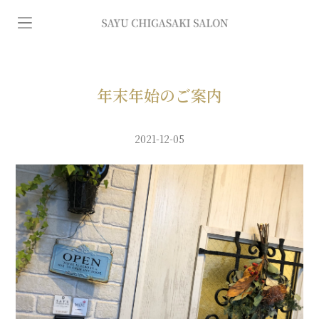
イ
ン
デ
年末年始のご案内
ィ
2021-12-05
バ
専
門
エ