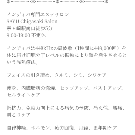
✼••┈┈┈••✼••┈┈┈••✼••┈┈┈••✼••┈┈┈••✼
SALON
インディバ専門エステサロン
SAYU Chigasaki Salon
茅ヶ崎駅南口徒歩5分
9:00-18:00 不定休
インディバは448kHzの周波数（1秒間に448,000回）を
体に届け細胞分子レベルの振動により熱を発生させると
いう温熱療法。
フェイスの引き締め、タルミ、シミ、シワケア
痩身、内臓脂肪の燃焼、ヒップアップ、バストアップ、
セルライトケア
抵抗力、免疫力向上による病気の予防、冷え性、腰痛、
肩こりケア
自律神経、ホルモン、疲労回復、月経、更年期ケア