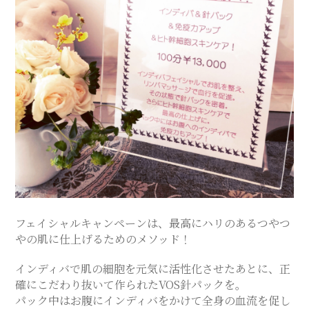
ス
テ
サ
ロ
ン
｜
フェイシャルキャンペーンは、最高にハリのあるつやつ
やの肌に仕上げるためのメソッド！
SAYU
インディバで肌の細胞を元気に活性化させたあとに、正
確にこだわり抜いて作られたVOS針パックを。
CHIGASAKI
パック中はお腹にインディバをかけて全身の血流を促し