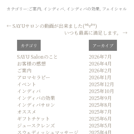
カテゴリー:
ご案内
,
インディバ
,
インディバの効果
,
フェイシャル
投
←
SAYUサロンの動画が出来ました(*⁰▿⁰*)
いつも最高に満足します。
→
稿
ナ
カテゴリ
アーカイブ
ビ
ゲ
SAYU Salonのこと
2026年7月
お客様の感想
2026年4月
ー
ご案内
2026年2月
シ
アロマセラピー
2026年1月
ョ
イベント
2025年12月
ン
インディバ
2025年10月
インディバの効果
2025年9月
インディバサロン
2025年8月
オススメ
2025年7月
ギフトチケット
2025年6月
ジュースクレンズ
2025年5月
スウェディッシュマッサージ
2025年4月