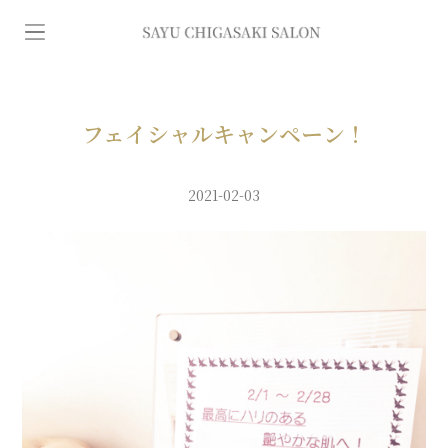
イ
ン
デ
フェイシャルキャンペーン！
ィ
2021-02-03
バ
専
門
エ