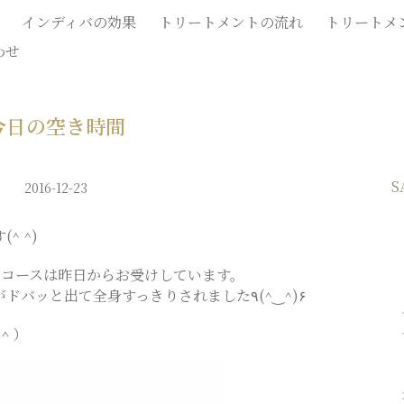
インディバの効果
トリートメントの流れ
トリートメ
わせ
今日の空き時間
S
2016-12-23
^ ^)
スコースは昨日からお受けしています。
昨日受けてくださった方は汗がドバッと出て全身すっきりされました٩(^‿^)۶
＾）