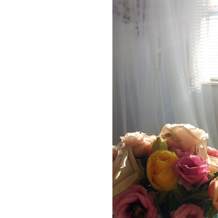
ス
テ
サ
ロ
ン
｜
SAYU