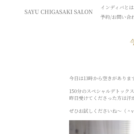
インディバとは
イ
予約/お問い合
ン
デ
ィ
バ
今日は13時から空きがあります(
150分のスペシャルデトック
専
門
ぜひお試しくださいね〜（＾ν
エ