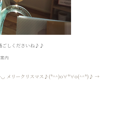
過ごしくださいね♪♪
ご案内
>◡
メリークリスマス♪(*^^)o∀*∀o(^^*)♪
→