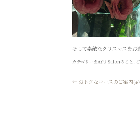
CHIGASAKI
SALON
そして素敵なクリスマスをお
カテゴリー:
SAYU Salonのこと
,
投
←
おトクなコースのご案内(๑
稿
ナ
ビ
ゲ
ー
シ
ョ