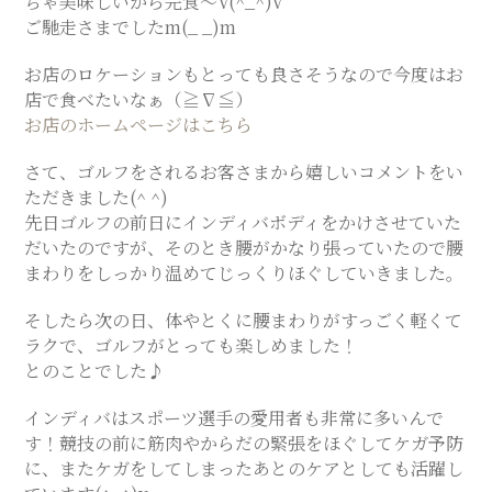
ちゃ美味しいから完食〜V(^_^)V
ご馳走さまでしたm(_ _)m
SALON
お店のロケーションもとっても良さそうなので今度はお
店で食べたいなぁ（≧∇≦）
お店のホームページはこちら
さて、ゴルフをされるお客さまから嬉しいコメントをい
ただきました(^ ^)
先日ゴルフの前日にインディバボディをかけさせていた
だいたのですが、そのとき腰がかなり張っていたので腰
まわりをしっかり温めてじっくりほぐしていきました。
そしたら次の日、体やとくに腰まわりがすっごく軽くて
ラクで、ゴルフがとっても楽しめました！
とのことでした♪
インディバはスポーツ選手の愛用者も非常に多いんで
す！競技の前に筋肉やからだの緊張をほぐしてケガ予防
に、またケガをしてしまったあとのケアとしても活躍し