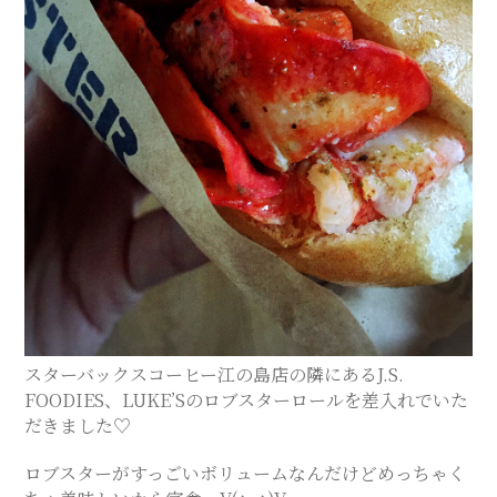
ス
テ
サ
ロ
ン
｜
スターバックスコーヒー江の島店の隣にあるJ.S.
FOODIES、LUKE’Sのロブスターロールを差入れでいた
SAYU
だきました♡
CHIGASAKI
ロブスターがすっごいボリュームなんだけどめっちゃく