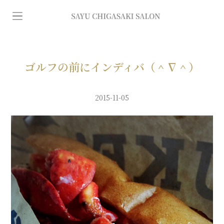
イ
ン
デ
ゴルフの前にインディバ（＾∇＾）
ィ
2015-11-05
バ
専
門
エ