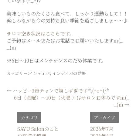
ています(^_^)v
美味しいものたくさん食べて、しっかり運動もして！！
楽しみながら今の気持ち良い季節を過ごしましょ〜〜♪
サロン空き状況はこちらです。
ご予約はメールまたはお電話でお願いいたしますm(_
_)m
※6日〜10日はメンテナンスのため休業です。
カテゴリー:
インディバ
,
インディバの効果
投
←
ハッピー3連チャンで嬉しすぎです*\(^o^)/*
6日（金曜）〜10日（火曜 ）はサロンお休みですm(_
稿
_)m
→
ナ
ビ
カテゴリ
アーカイブ
ゲ
SAYU Salonのこと
2026年7月
ー
お客様の感想
2026年4月