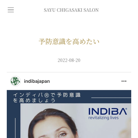
イ
ン
デ
予防意識を高めたい
ィ
2022-08-20
バ
専
門
エ