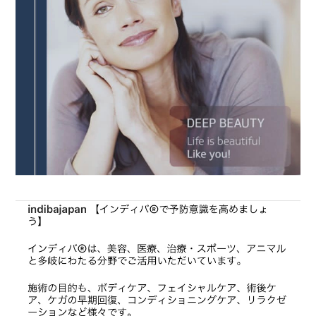
ス
テ
サ
ロ
ン
｜
SAYU
CHIGASAKI