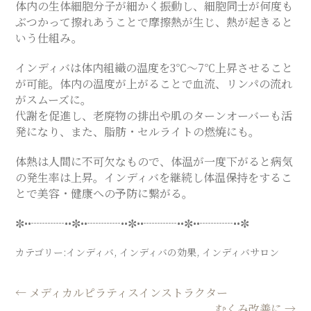
体内の生体細胞分子が細かく振動し、細胞同士が何度も
ぶつかって擦れあうことで摩擦熱が生じ、熱が起きると
いう仕組み。
インディバは体内組織の温度を3℃～7℃上昇させること
が可能。体内の温度が上がることで血流、リンパの流れ
がスムーズに。
代謝を促進し、老廃物の排出や肌のターンオーバーも活
発になり、また、脂肪・セルライトの燃焼にも。
体熱は人間に不可欠なもので、体温が一度下がると病気
の発生率は上昇。インディバを継続し体温保持をするこ
とで美容・健康への予防に繋がる。
✼••┈┈┈••✼••┈┈┈••✼••┈┈┈••✼••┈┈┈••✼
カテゴリー:
インディバ
,
インディバの効果
,
インディバサロン
投
←
メディカルピラティスインストラクター
むくみ改善に
→
稿