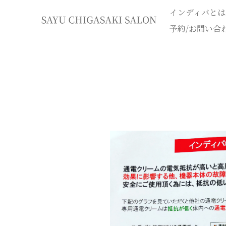
インディバとは
イ
予約/お問い合
ン
デ
ィ
バ
専
門
エ