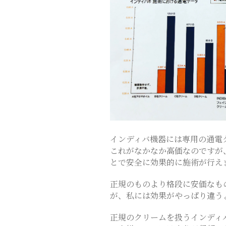
ス
テ
サ
ロ
ン
インディバ機器には専用の通電
これがなかなか高価なのですが
｜
とで安全に効果的に施術が行え
正規のものより格段に安価なも
SAYU
が、私には効果がやっぱり違うよう
正規のクリームを扱うインディ