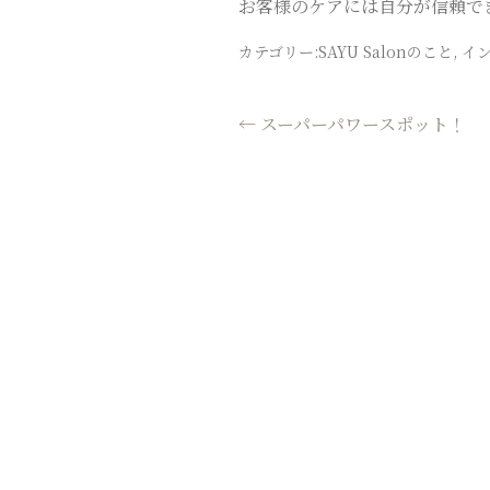
CHIGASAKI
お客様のケアには自分が信頼で
SALON
カテゴリー:
SAYU Salonのこと
,
イ
投
←
スーパーパワースポット！
稿
ナ
ビ
ゲ
ー
シ
ョ
ン