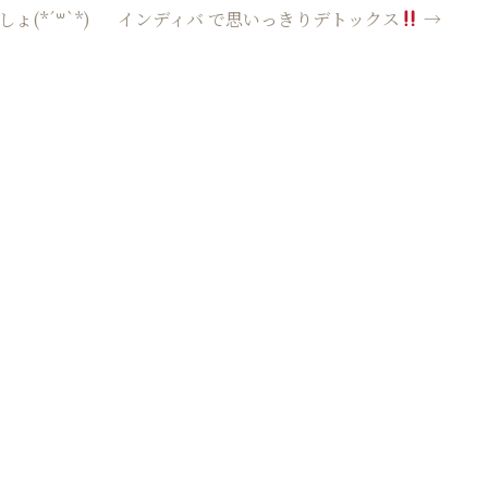
(*´꒳`*)
インディバ で思いっきりデトックス
→