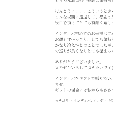
もちろんお母様へ感謝の気持ちを
ス
ほんとうに、、、こういうとき
こんな場面に遭遇して、感謝の
役目を頂けてとても有難く嬉しく
テ
インディバ初めてのお母様はフ
サ
お顔もす〜っきり、とても気持
かなり冷え性とのことでしたが
で巡りが良くなりとても温まったと
ロ
ありがとうございました。
ン
またぜひいらして頂きたいです(^
インディバをギフトで贈りたい
｜
ませ。
ギフトの場合には私からもささ
SAYU
カテゴリー:
インディバ
,
インディバ