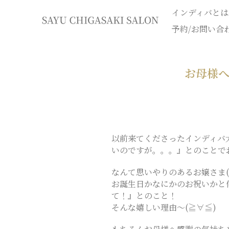
インディバとは
イ
予約/お問い合
ン
お母様
デ
ィ
バ
以前来てくださったインディバ
いのですが。。。』とのことでお
専
なんて思いやりのあるお嬢さま(
お誕生日かなにかのお祝いかと
門
て！』とのこと！
そんな嬉しい理由〜(≧∀≦)
エ