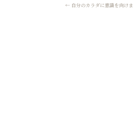
CHIGASAKI
投
←
自分のカラダに意識を向けましょ
稿
SALON
ナ
ビ
ゲ
ー
シ
ョ
ン