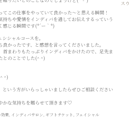
贈りたいとのことなのでしょうけど(*´-`)
ス
ってこの仕事をやっていて良かった〜と思える瞬間！
気持ちや愛情をインディバを通してお伝えするっていう
感じる瞬間です(*´ー｀*)
ェシシャルコースを。
ち良かったです、と感想を言ってくださいました。
、首まわりもたっぷりインディバをかけたので、足先ま
のことでした(^ ^)
 ^)
、という方がいらっしゃいましたらぜひご相談ください
やかな気持ちを贈らせて頂きます♡
の効果
,
インディバサロン
,
ギフトチケット
,
フェイシャル