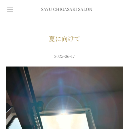
イ
ン
デ
夏に向けて
ィ
2025-06-17
バ
専
門
エ