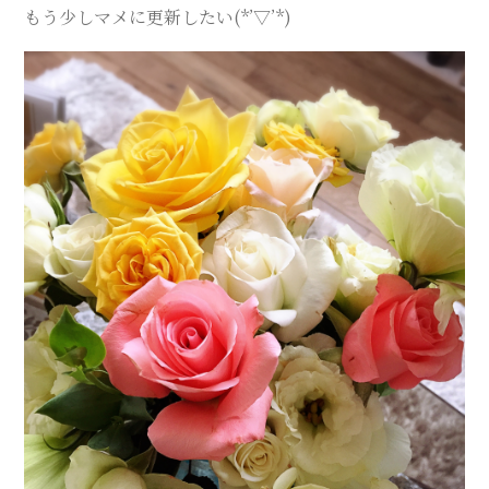
もう少しマメに更新したい(*’▽’*)
ス
テ
サ
ロ
ン
｜
SAYU
CHIGASAKI