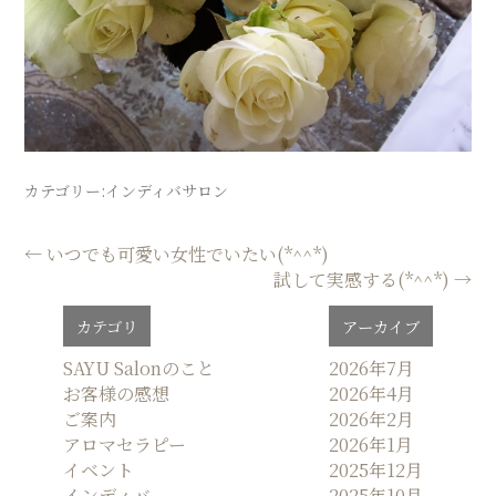
SALON
カテゴリー:
インディバサロン
投
←
いつでも可愛い女性でいたい(*^^*)
試して実感する(*^^*)
→
稿
ナ
カテゴリ
アーカイブ
ビ
ゲ
SAYU Salonのこと
2026年7月
お客様の感想
2026年4月
ー
ご案内
2026年2月
シ
アロマセラピー
2026年1月
ョ
イベント
2025年12月
ン
インディバ
2025年10月