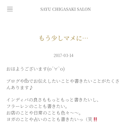
イ
ン
デ
もう少しマメに…
ィ
2017-03-14
バ
おはようございます(о´∀`о)
ブログやfbでお伝えしたいことや書きたいことがたくさ
専
んあります♪
インディバの良さももっともっと書きたいし、
門
フラーレンのことも書きたい。
お店のことや日常のことも色々〜〜。
エ
ヨガのことや占いのことも書きたいっ（笑