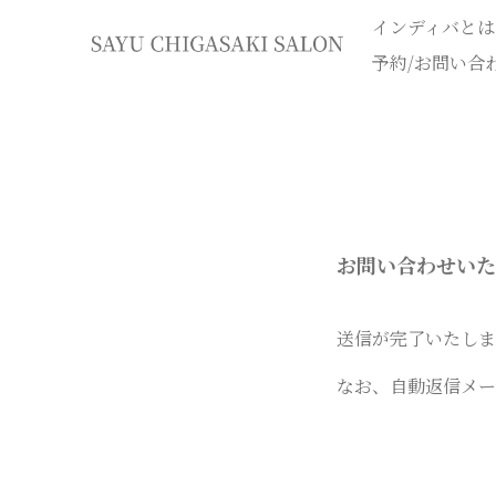
インディバとは
イ
予約/お問い合
ン
デ
ィ
お問い合わせいた
バ
送信が完了いたしま
専
なお、自動返信メー
門
エ