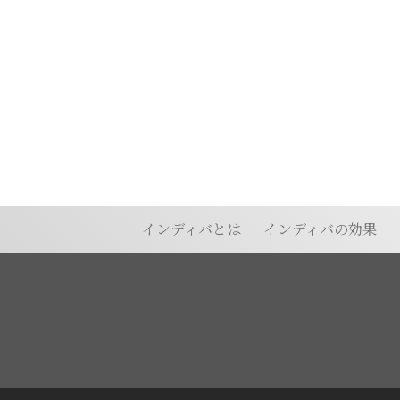
ス
テ
サ
ロ
インディバとは
インディバの効果
ン
｜
SAYU